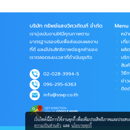
บริษัท ทรัพย์แสงวิศวภัณฑ์ จำกัด
Menu
เรามุ่งเน้นงานให้มีคุณภาพตาม
ㆍ
หน้
มาตรฐานรองรับเพื่อส่งมอบผลงาน
ㆍ
เกี่
ที่ดี และมีประสิทธิภาพต่อลูกค้าของ
ㆍ
ผลิ
เราตลอดระยะเวลาที่ดำเนินธุรกิจ
ㆍ
บริก
ㆍ
สินค
ㆍ
วิธีก
02-028-3994-5
ㆍ
ข่า
096-295-6363
ㆍ
ติดต
info@ssvp.co.th
เว็บไซต์นี้มีการใช้งานคุกกี้ เพื่อเพิ่มประสิทธิภาพและประส
ความเป็นส่วนตัว
และ
นโยบายคุกกี้