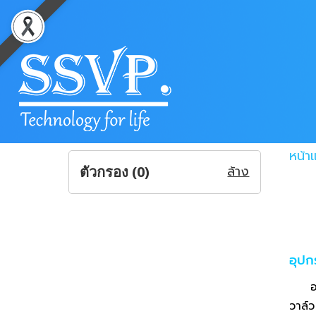
หน้า
ล้าง
ตัวกรอง (
0
)
อุปก
อาทิ 
วาล์ว