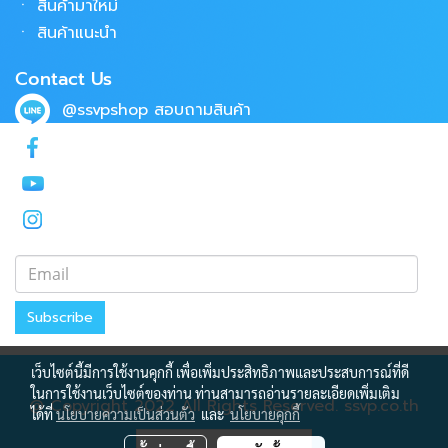
ㆍ
สินค้ามาใหม่
ㆍ
สินค้าแนะนำ
Contact Us
@ssvpshop
สอบถามสินค้า
SSVPSHOP9
บริษัท ทรัพย์แสงวิศวภัณฑ์ จำกัด
subsangwisavaphan
Subscribe
เว็บไซต์นี้มีการใช้งานคุกกี้ เพื่อเพิ่มประสิทธิภาพและประสบการณ์ที่ดี
ในการใช้งานเว็บไซต์ของท่าน ท่านสามารถอ่านรายละเอียดเพิ่มเติม
@ Copyright 2022 All Rights Reserved. ssvp.co.th
ได้ที่
นโยบายความเป็นส่วนตัว
และ
นโยบายคุกกี้
ผู้เข้าชมวันนี้
59