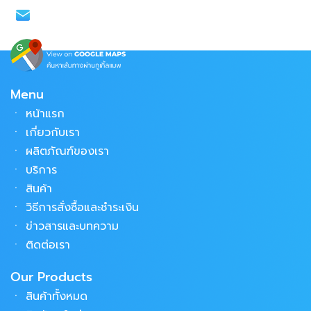
info@ssvp.co.th
Menu
ㆍ
หน้าแรก
ㆍ
เกี่ยวกับเรา
ㆍ
ผลิตภัณฑ์ของเรา
ㆍ
บริการ
ㆍ
สินค้า
ㆍ
วิธีการสั่งซื้อและชำระเงิน
ㆍ
ข่าวสารและบทความ
ㆍ
ติดต่อเรา
Our Products
ㆍ
สินค้าทั้งหมด