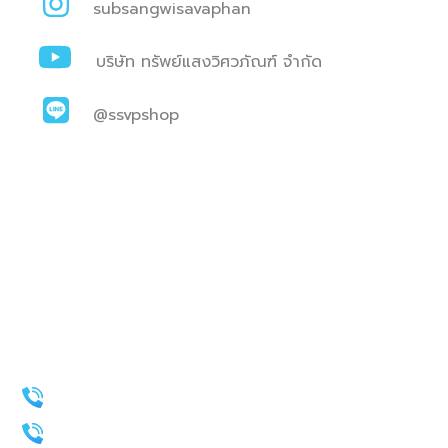
subsangwisavaphan
บริษัท ทรัพย์แสงวิศวภัณฑ์ จำกัด
@ssvpshop
บริษัท ทรัพย์แสงวิศวภัณฑ์ จำกัด
เรามุ่งเน้นงานให้มีคุณภาพตาม
มาตรฐานรองรับเพื่อส่งมอบผลงาน
ที่ดี และมีประสิทธิภาพต่อลูกค้าของ
เราตลอดระยะเวลาที่ดำเนินธุรกิจ
02-028-3994-5
096-295-6363