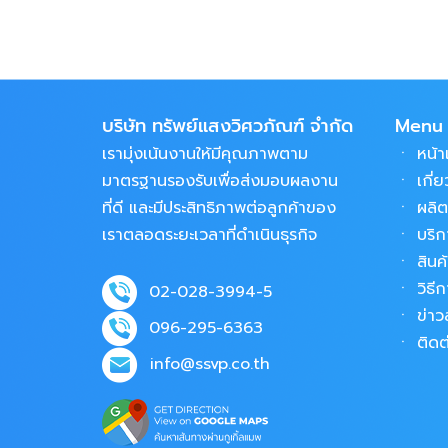
บริษัท ทรัพย์แสงวิศวภัณฑ์ จำกัด
Menu
เรามุ่งเน้นงานให้มีคุณภาพตาม
ㆍ
หน้
มาตรฐานรองรับเพื่อส่งมอบผลงาน
ㆍ
เกี่
ที่ดี และมีประสิทธิภาพต่อลูกค้าของ
ㆍ
ผลิ
เราตลอดระยะเวลาที่ดำเนินธุรกิจ
ㆍ
บริก
ㆍ
สินค
ㆍ
วิธีก
02-028-3994-5
ㆍ
ข่า
096-295-6363
ㆍ
ติดต
info@ssvp.co.th