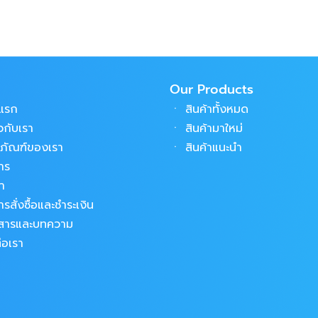
Our Products
าแรก
ㆍ
สินค้าทั้งหมด
ยวกับเรา
ㆍ
สินค้ามาใหม่
ตภัณฑ์ของเรา
ㆍ
สินค้าแนะนำ
าร
้า
ารสั่งซื้อและชำระเงิน
วสารและบทความ
่อเรา