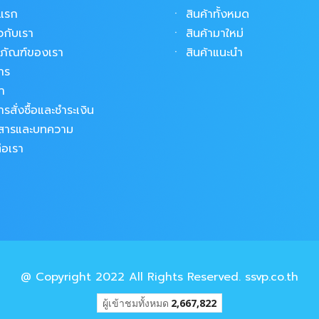
าแรก
ㆍ
สินค้าทั้งหมด
ยวกับเรา
ㆍ
สินค้ามาใหม่
ตภัณฑ์ของเรา
ㆍ
สินค้าแนะนำ
าร
้า
ารสั่งซื้อและชำระเงิน
วสารและบทความ
่อเรา
@ Copyright 2022 All Rights Reserved. ssvp.co.th
ผู้เข้าชมทั้งหมด
2,667,822