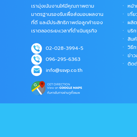
เรามุ่งเน้นงานให้มีคุณภาพตาม
ㆍ
หน้
มาตรฐานรองรับเพื่อส่งมอบผลงาน
ㆍ
เกี่
ที่ดี และมีประสิทธิภาพต่อลูกค้าของ
ㆍ
ผลิ
เราตลอดระยะเวลาที่ดำเนินธุรกิจ
ㆍ
บริก
ㆍ
สินค
ㆍ
วิธีก
02-028-3994-5
ㆍ
ข่า
096-295-6363
ㆍ
ติดต
info@ssvp.co.th